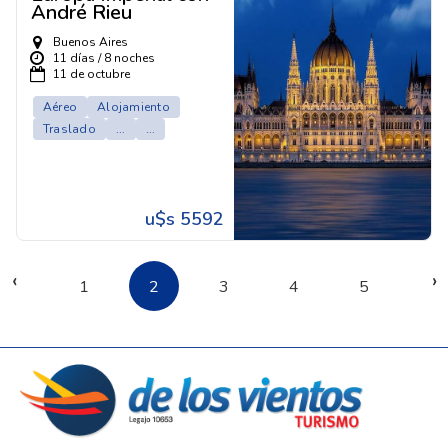
André Rieu
Buenos Aires
11 días / 8 noches
11 de octubre
Aéreo
Alojamiento
Traslado
...
...
u$s 5592
‹
›
1
2
3
4
5