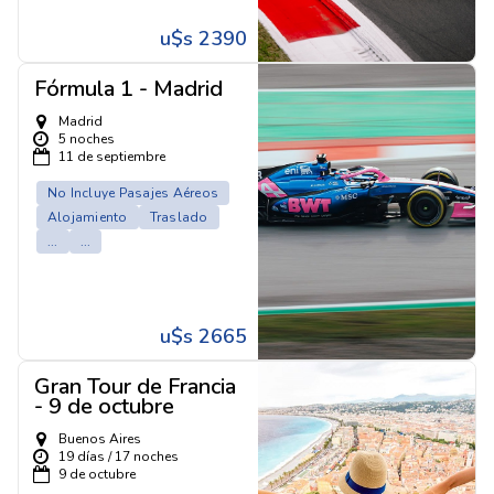
u$s 2390
Fórmula 1 - Madrid
Madrid
5 noches
11 de septiembre
No Incluye Pasajes Aéreos
Alojamiento
Traslado
...
...
u$s 2665
Gran Tour de Francia
- 9 de octubre
Buenos Aires
19 días / 17 noches
9 de octubre