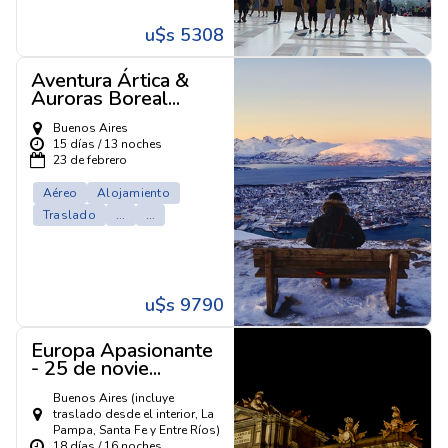
u$s 5308
Aventura Ártica &
Auroras Boreal...
Buenos Aires
15 días / 13 noches
23 de febrero
Aéreo
Alojamiento
Traslado
...
...
u$s 9790
Europa Apasionante
- 25 de novie...
Buenos Aires (incluye
traslado desde el interior, La
Pampa, Santa Fe y Entre Ríos)
18 días / 16 noches