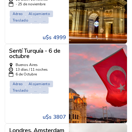
- 25 de noviembre
Aéreo
Alojamiento
Traslado
...
...
u$s 4999
Sentí Turquía - 6 de
octubre
Buenos Aires
13 días / 11 noches
6 de Octubre
Aéreo
Alojamiento
Traslado
...
...
u$s 3807
Londres, Amsterdam