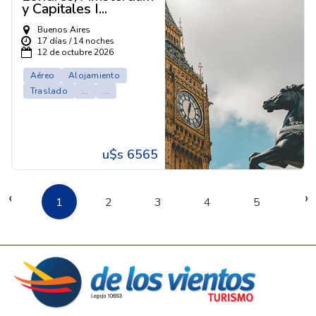
y Capitales I...
Buenos Aires
17 días / 14 noches
12 de octubre 2026
Aéreo
Alojamiento
Traslado
...
...
u$s 6565
‹
›
1
2
3
4
5