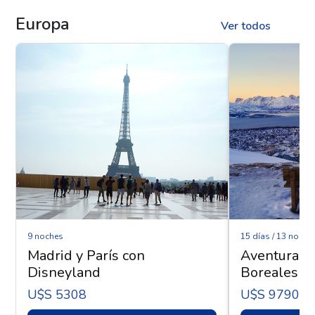
Europa
Ver todos
9 noches
15 días / 13 noche
Madrid y París con
Aventura Ár
Disneyland
Boreales - 
U$s 5308
U$s 9790