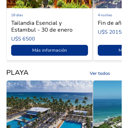
18 días
4 noches
Tailandia Esencial y
Fin de año 
Estambul - 30 de enero
U$s 2015
U$s 6500
Más información
Más 
PLAYA
Ver todos