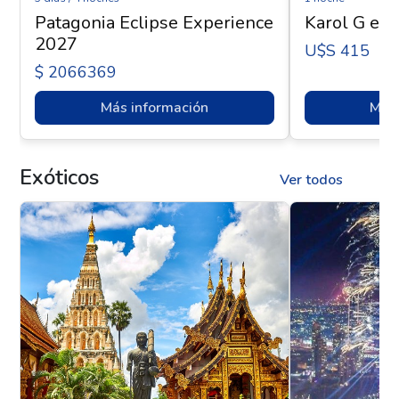
Patagonia Eclipse Experience
Karol G en 
2027
U$s 415
$ 2066369
Más información
Más 
Exóticos
Ver todos