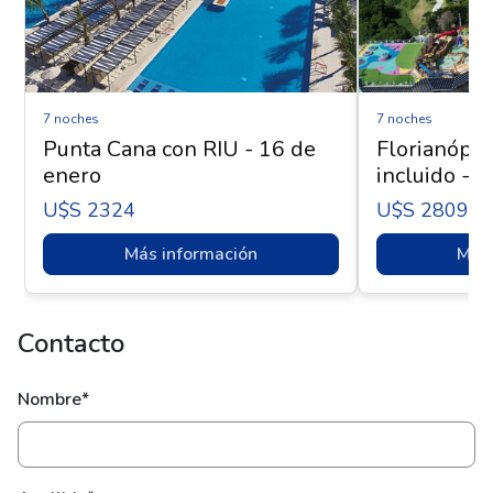
7 noches
7 noches
Punta Cana con RIU - 16 de
Florianópol
enero
incluido - 
U$s 2324
U$s 2809
Más información
Más 
Contacto
Nombre*