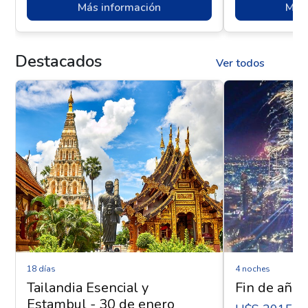
Más información
Más 
Destacados
Ver todos
18 días
4 noches
Tailandia Esencial y
Fin de año 
Estambul - 30 de enero