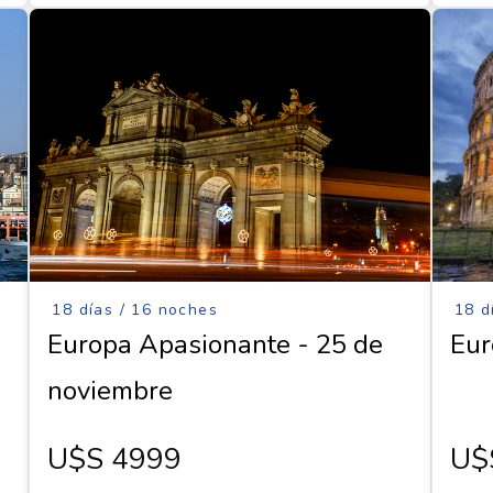
18 días / 16 noches
18 d
Europa Apasionante - 25 de
Eur
noviembre
U$s 4999
U$