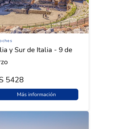
oches
lia y Sur de Italia - 9 de
rzo
s 5428
Más información