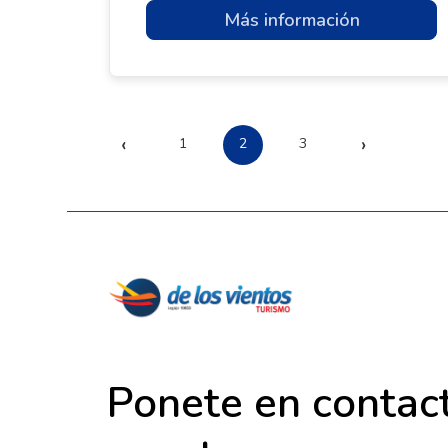
Más información
‹
›
1
2
3
Ponete en contac