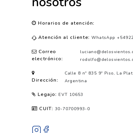
nosotros
Horarios de atención:
Atención al cliente:
WhatsApp +5492
Correo
luciano@delosvientos.
electrónico:
rodolfo@delosvientos.
Calle 8 nº 835 9º Piso, La Pla
Dirección:
Argentina
Legajo:
EVT 10653
CUIT:
30-70700993-0