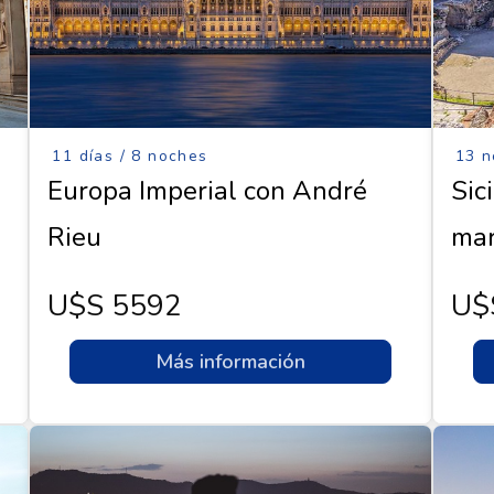
11 días / 8 noches
13 n
Europa Imperial con André
Sici
Rieu
ma
U$s 5592
U$
Más información