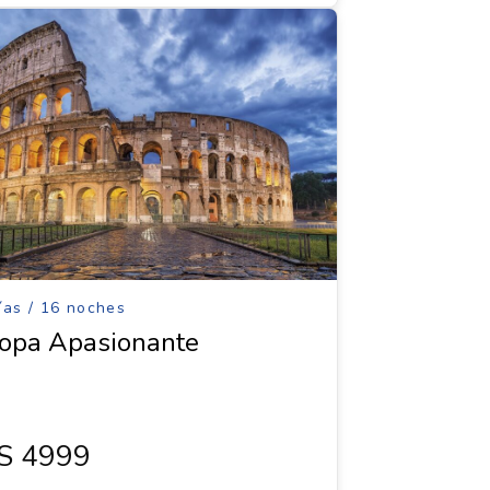
ías / 16 noches
opa Apasionante
s 4999