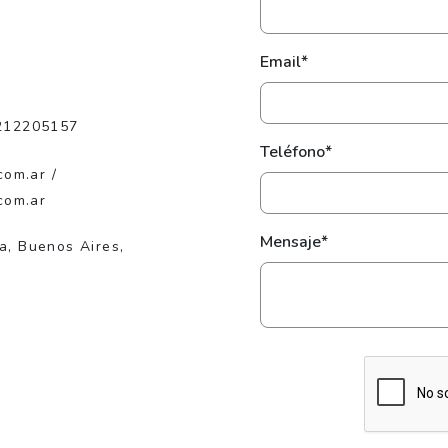
Email*
212205157
Teléfono*
com.ar /
com.ar
Mensaje*
ta, Buenos Aires,