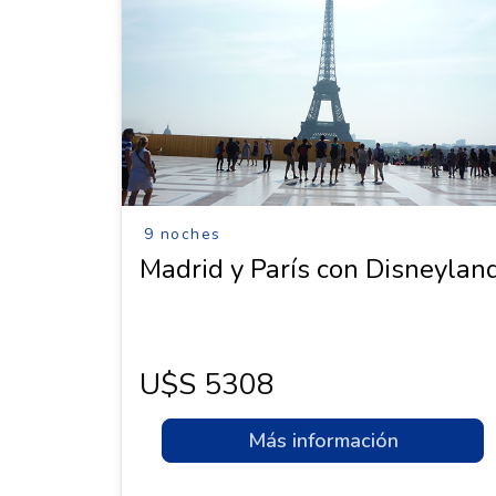
9 noches
Madrid y París con Disneylan
U$s 5308
Más información