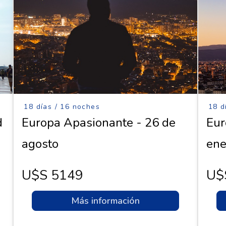
18 días / 16 noches
18 d
d
Europa Apasionante - 26 de
Eur
agosto
ene
U$s 5149
U$
Más información