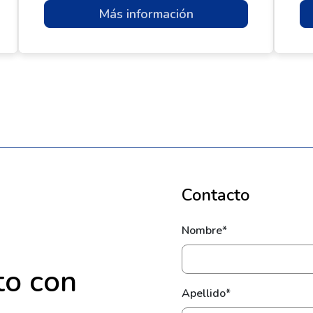
Más información
Contacto
Nombre*
to con
Apellido*