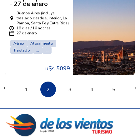
- 27 de enero
Buenos Aires (incluye
traslado desde el interior, La
Pampa, Santa Fe y Entre Ríos)
18 días / 16 noches
27 de enero
Aéreo
Alojamiento
Traslado
...
...
u$s 5099
‹
›
1
2
3
4
5