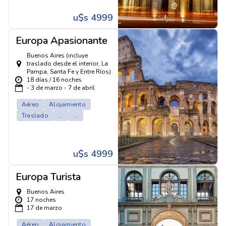
u$s 4999
Europa Apasionante
Buenos Aires (incluye
traslado desde el interior, La
Pampa, Santa Fe y Entre Ríos)
18 días / 16 noches
- 3 de marzo - 7 de abril
Aéreo
Alojamiento
Traslado
...
...
u$s 4999
Europa Turista
Buenos Aires
17 noches
17 de marzo
Aéreo
Alojamiento