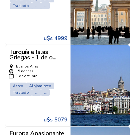
Traslado
...
...
u$s 4999
Turquía e Islas
Griegas - 1 de o...
Buenos Aires
15 noches
1 de octubre
Aéreo
Alojamiento
Traslado
...
...
u$s 5079
Europa Apasionante