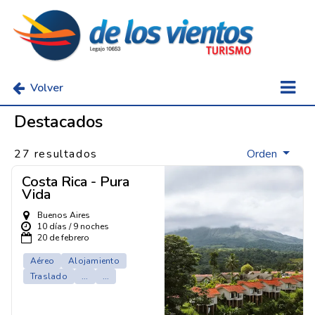
Volver
Destacados
27 resultados
Orden
Costa Rica - Pura
Vida
Buenos Aires
10 días / 9 noches
20 de febrero
Aéreo
Alojamiento
Traslado
...
...