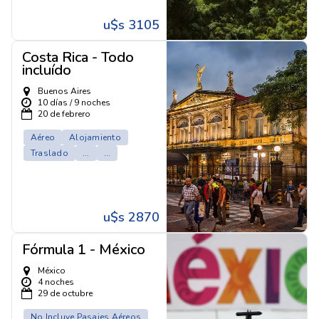
u$s 3105
Costa Rica - Todo
incluído
Buenos Aires
10 días / 9 noches
20 de febrero
Aéreo
Alojamiento
Traslado
...
...
u$s 2870
Fórmula 1 - México
México
4 noches
29 de octubre
No Incluye Pasajes Aéreos