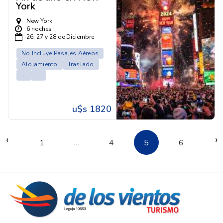
York
New York
6 noches
26, 27 y 28 de Diciembre
No Incluye Pasajes Aéreos
Alojamiento
Traslado
...
...
u$s 1820
‹
›
1
…
4
5
6