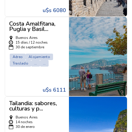
u$s 6080
Costa Amalfitana,
Puglia y Basil...
Buenos Aires
15 días / 12 noches
30 de septiembre
Aéreo
Alojamiento
Traslado
...
...
u$s 6111
Tailandia: sabores,
culturas y p...
Buenos Aires
14 noches
30 de enero