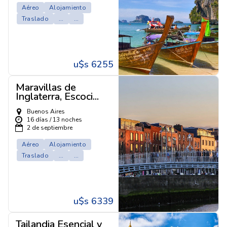
Aéreo
Alojamiento
Traslado
...
...
u$s 6255
Maravillas de
Inglaterra, Escoci...
Buenos Aires
16 días / 13 noches
2 de septiembre
Aéreo
Alojamiento
Traslado
...
...
u$s 6339
Tailandia Esencial y