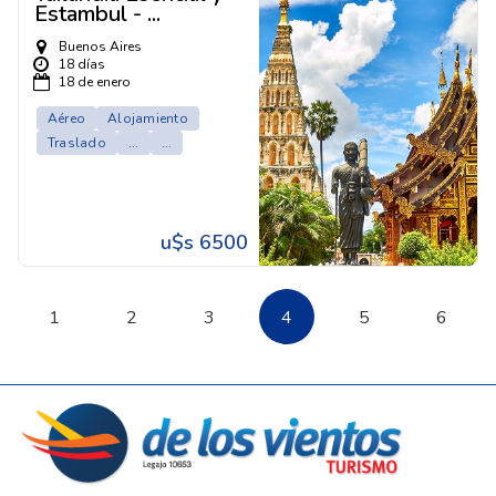
Estambul - ...
Buenos Aires
18 días
18 de enero
Aéreo
Alojamiento
Traslado
...
...
u$s 6500
1
2
3
4
5
6