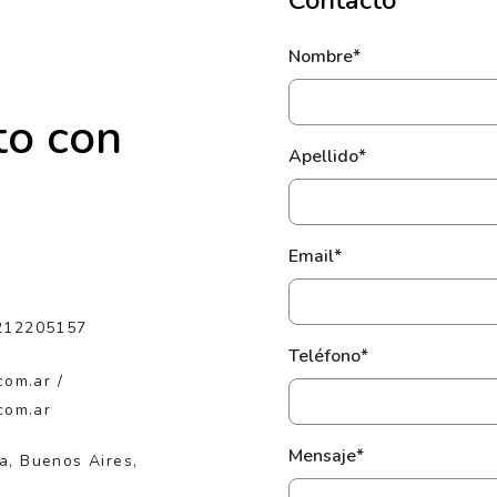
Contacto
Nombre*
to con
Apellido*
Email*
212205157
Teléfono*
com.ar /
com.ar
Mensaje*
ta, Buenos Aires,