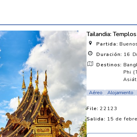
Tailandia: Templos
Partida:
Buenos
Duración:
16 D
Destinos:
Bangk
Phi (
Asiát
Aéreo
Alojamiento
File:
22123
Salida:
15 de febr