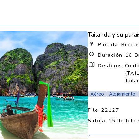
Tailanda y su para
Partida:
Buenos
Duración:
16 D
Destinos:
Conti
(TAIL
Taila
Aéreo
Alojamiento
File:
22127
Salida:
15 de febr