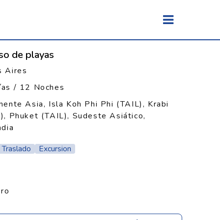
íso de playas
 Aires
ías / 12 Noches
nente Asia, Isla Koh Phi Phi (TAIL), Krabi
), Phuket (TAIL), Sudeste Asiático,
ndia
Traslado
Excursion
ero