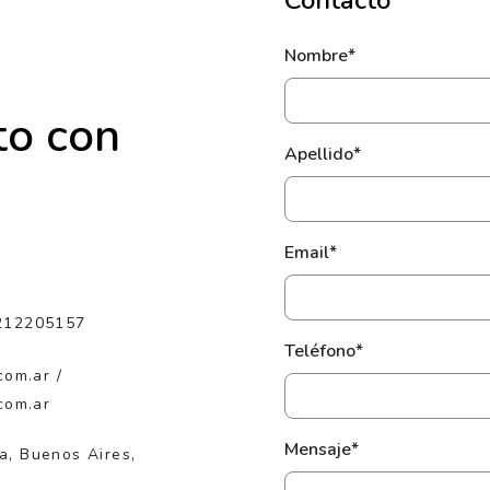
Contacto
Nombre*
to con
Apellido*
Email*
212205157
Teléfono*
com.ar /
com.ar
Mensaje*
ta, Buenos Aires,