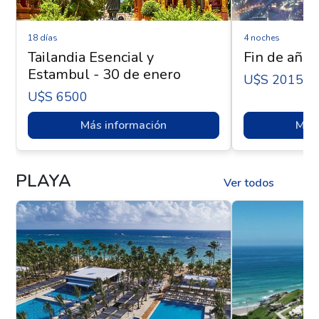
18 días
4 noches
Tailandia Esencial y
Fin de año 
Estambul - 30 de enero
U$s 2015
U$s 6500
Más información
Más 
PLAYA
Ver todos