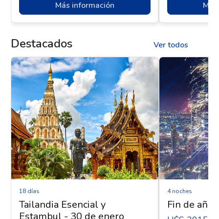
Más información
Más 
Destacados
Ver todos
18 días
4 noches
Tailandia Esencial y
Fin de año 
Estambul - 30 de enero