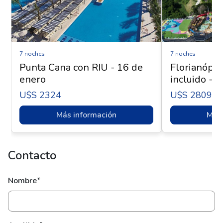
7 noches
7 noches
Punta Cana con RIU - 16 de
Florianópol
enero
incluido - 
U$s 2324
U$s 2809
Más información
Más 
Contacto
Nombre*