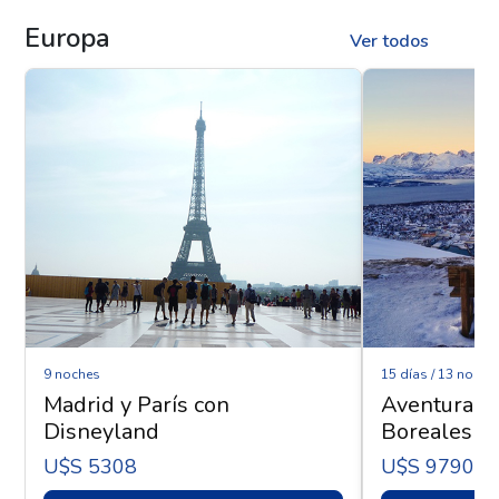
Europa
Ver todos
9 noches
15 días / 13 noche
Madrid y París con
Aventura Ár
Disneyland
Boreales - 
U$s 5308
U$s 9790