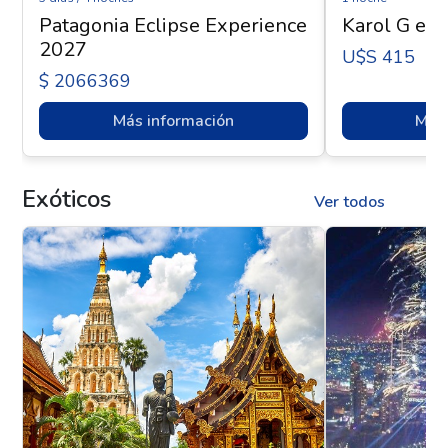
Patagonia Eclipse Experience
Karol G en 
2027
U$s 415
$ 2066369
Más información
Más 
Exóticos
Ver todos