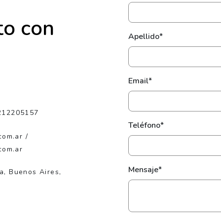
to con
Apellido*
Email*
212205157
Teléfono*
com.ar /
com.ar
Mensaje*
ta, Buenos Aires,