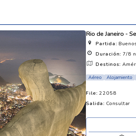
Rio de Janeiro - S
Partida:
Buenos
Duración:
7/8 
Destinos:
Améri
Aéreo
Alojamiento
File:
22058
Salida:
Consultar