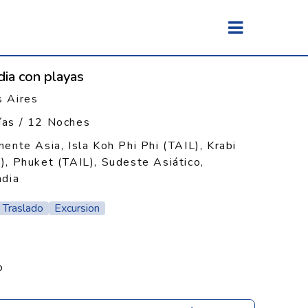
dia con playas
 Aires
ías / 12 Noches
nente Asia, Isla Koh Phi Phi (TAIL), Krabi
), Phuket (TAIL), Sudeste Asiático,
ndia
Traslado
Excursion
o