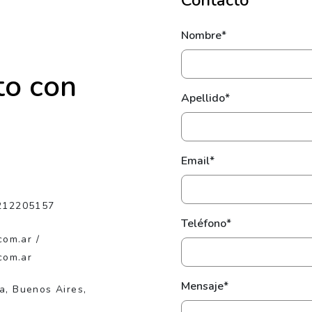
Contacto
Nombre*
to con
Apellido*
Email*
212205157
Teléfono*
com.ar /
com.ar
Mensaje*
ta, Buenos Aires,