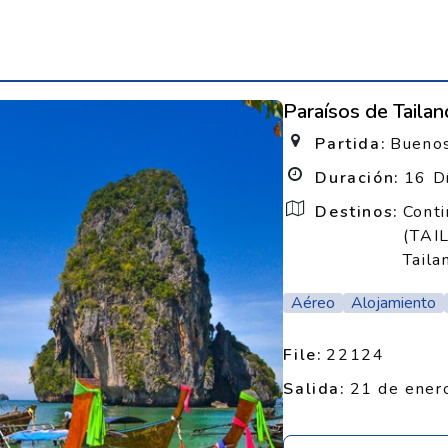
Paraísos de Tailan
Partida:
Buenos
Duración:
16 D
Destinos:
Conti
(TAIL
Taila
Aéreo
Alojamiento
File:
22124
Salida:
21 de ener