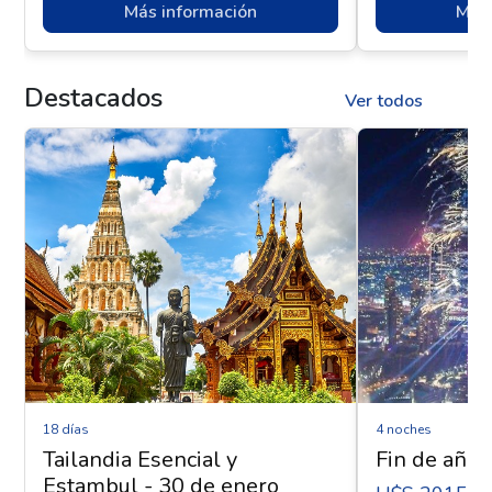
Más información
Más 
Destacados
Ver todos
18 días
4 noches
Tailandia Esencial y
Fin de año 
Estambul - 30 de enero