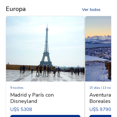
Europa
Ver todos
9 noches
15 días / 13 noche
Madrid y París con
Aventura Ár
Disneyland
Boreales - 
U$s 5308
U$s 9790