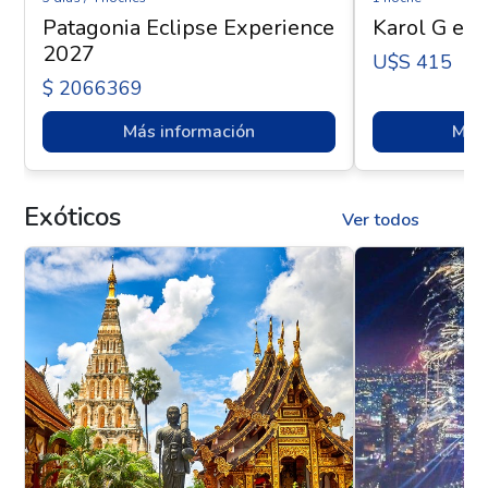
Patagonia Eclipse Experience
Karol G en 
2027
U$s 415
$ 2066369
Más información
Más 
Exóticos
Ver todos