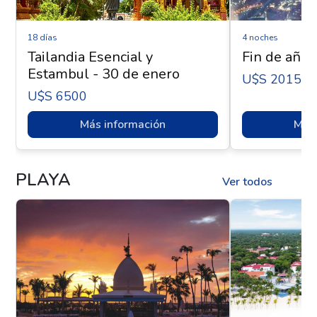
18 días
4 noches
Tailandia Esencial y
Fin de año 
Estambul - 30 de enero
U$s 2015
U$s 6500
Más información
Más 
PLAYA
Ver todos