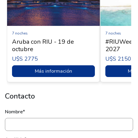
7 noches
7 noches
Aruba con RIU - 19 de
#RIUWeek -
octubre
2027
U$s 2775
U$s 2150
Más información
Más 
Contacto
Nombre*