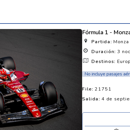
Fórmula 1 - Monz
Partida:
Monza
Duración:
3 no
Destinos:
Euro
No incluye pasajes aé
File:
21751
Salida:
4 de septi