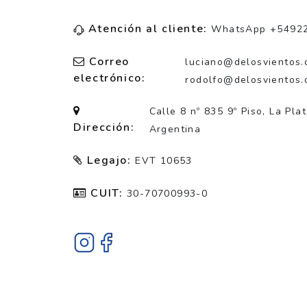
Atención al cliente:
WhatsApp +5492
Correo
luciano@delosvientos.
electrónico:
rodolfo@delosvientos.
Calle 8 nº 835 9º Piso, La Pla
Dirección:
Argentina
Legajo:
EVT 10653
CUIT:
30-70700993-0