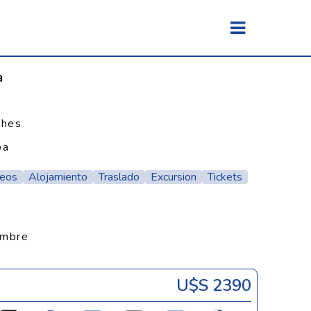
a
ches
pa
reos
Alojamiento
Traslado
Excursion
Tickets
embre
U$s 2390