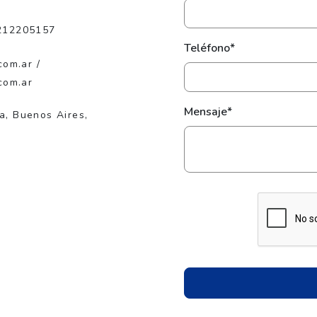
212205157
Teléfono*
com.ar /
com.ar
Mensaje*
ta, Buenos Aires,