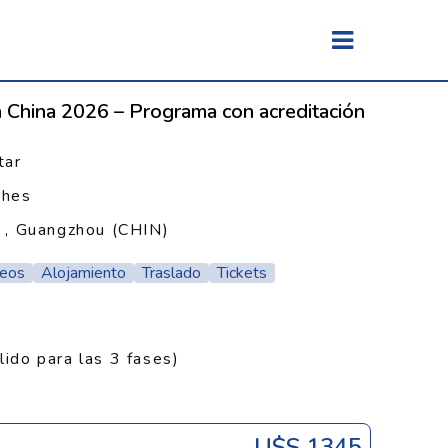
n China 2026 – Programa con acreditación
tar
ches
 , Guangzhou (CHIN)
reos
Alojamiento
Traslado
Tickets
lido para las 3 fases)
U$s 1345