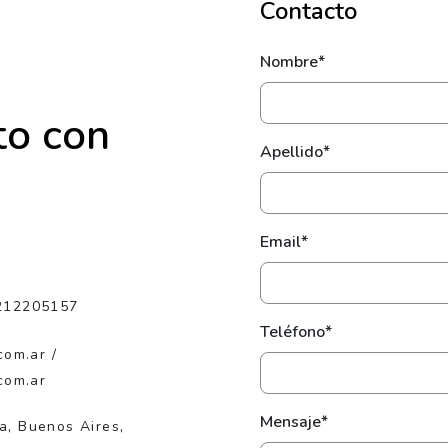
Contacto
Nombre*
to con
Apellido*
Email*
212205157
Teléfono*
com.ar /
com.ar
Mensaje*
ta, Buenos Aires,