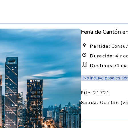
Feria de Cantón e
Partida:
Consul
Duración:
4 no
Destinos:
China
No incluye pasajes aé
File:
21721
Salida:
Octubre (vá