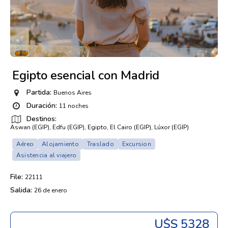
Egipto esencial con Madrid
Partida:
Buenos Aires
Duración:
11 noches
Destinos:
Aswan (EGIP), Edfu (EGIP), Egipto, El Cairo (EGIP), Lúxor (EGIP)
Aéreo
Alojamiento
Traslado
Excursion
Asistencia al viajero
File:
22111
Salida:
26 de enero
U$s 5328