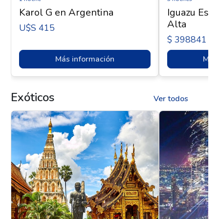
Karol G en Argentina
Iguazu Esen
Alta
U$s 415
$ 398841
Más información
Más 
Exóticos
Ver todos