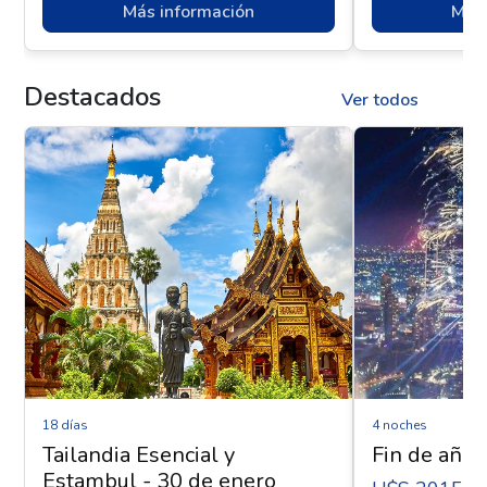
Más información
Más 
Destacados
Ver todos
18 días
4 noches
Tailandia Esencial y
Fin de año 
Estambul - 30 de enero