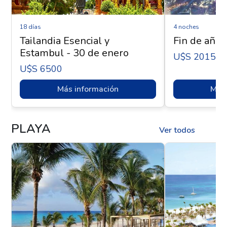
18 días
4 noches
Tailandia Esencial y
Fin de año 
Estambul - 30 de enero
U$s 2015
U$s 6500
Más información
Más 
PLAYA
Ver todos