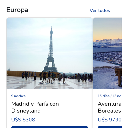
Europa
Ver todos
9 noches
15 días / 13 noche
Madrid y París con
Aventura Ár
Disneyland
Boreales - 
U$s 5308
U$s 9790