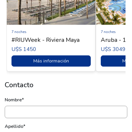
7 noches
7 noches
#RIUWeek - Riviera Maya
Aruba - 18 
U$s 1450
U$s 3049
Más información
Más 
Contacto
Nombre*
Apellido*