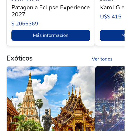
Patagonia Eclipse Experience
Karol G en 
2027
U$s 415
$ 2066369
Más información
Más 
Exóticos
Ver todos