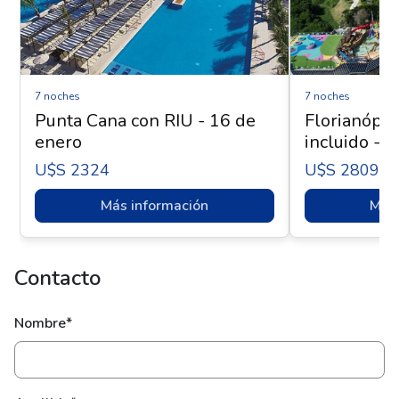
7 noches
7 noches
Punta Cana con RIU - 16 de
Florianópol
enero
incluido - 
U$s 2324
U$s 2809
Más información
Más 
Contacto
Nombre*