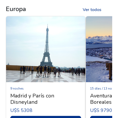
Europa
Ver todos
9 noches
15 días / 13 noche
Madrid y París con
Aventura Ár
Disneyland
Boreales - 
U$s 5308
U$s 9790