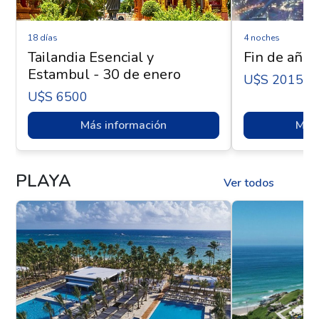
18 días
4 noches
Tailandia Esencial y
Fin de año 
Estambul - 30 de enero
U$s 2015
U$s 6500
Más información
Más 
PLAYA
Ver todos