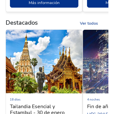
Más información
Más 
Destacados
Ver todos
18 días
4 noches
Tailandia Esencial y
Fin de año 
Estambul - 30 de enero