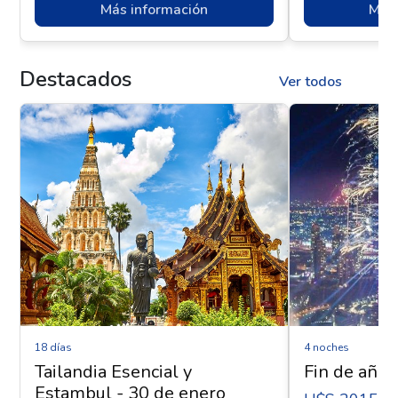
Más información
Más 
Destacados
Ver todos
18 días
4 noches
Tailandia Esencial y
Fin de año 
Estambul - 30 de enero