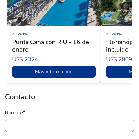
7 noches
7 noches
Punta Cana con RIU - 16 de
Florianópol
enero
incluido - 
U$s 2324
U$s 2809
Más información
Más 
Contacto
Nombre*