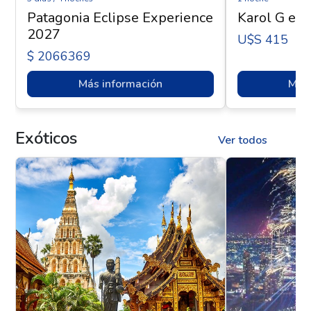
Patagonia Eclipse Experience
Karol G en 
2027
U$s 415
$ 2066369
Más información
Más 
Exóticos
Ver todos