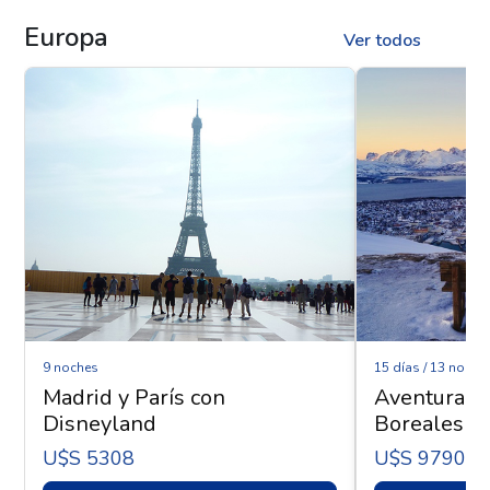
Europa
Ver todos
9 noches
15 días / 13 noche
Madrid y París con
Aventura Ár
Disneyland
Boreales - 
U$s 5308
U$s 9790