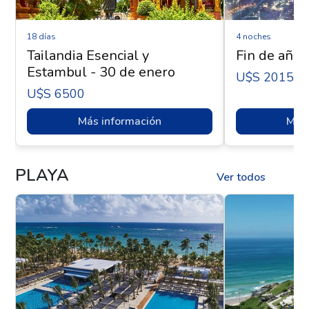
18 días
4 noches
Tailandia Esencial y
Fin de año 
Estambul - 30 de enero
U$s 2015
U$s 6500
Más información
Más 
PLAYA
Ver todos