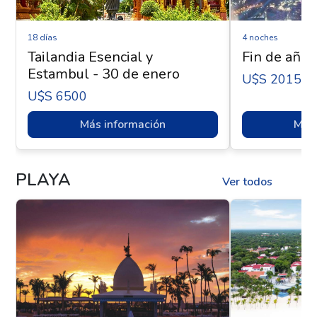
18 días
4 noches
Tailandia Esencial y
Fin de año 
Estambul - 30 de enero
U$s 2015
U$s 6500
Más información
Más 
PLAYA
Ver todos