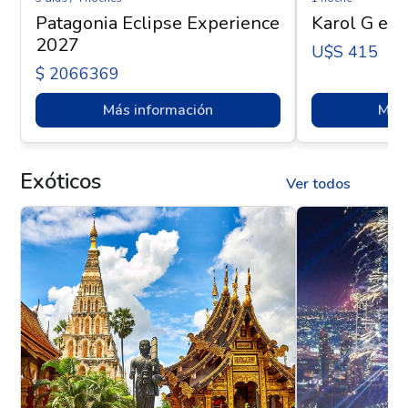
Patagonia Eclipse Experience
Karol G en 
2027
U$s 415
$ 2066369
Más información
Más 
Exóticos
Ver todos