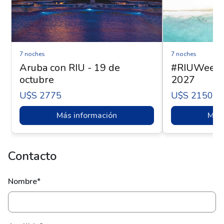
7 noches
7 noches
Aruba con RIU - 19 de
#RIUWeek -
octubre
2027
U$s 2775
U$s 2150
Más información
Más 
Contacto
Nombre*