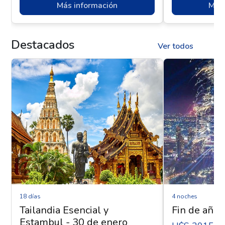
Más información
Más 
Destacados
Ver todos
18 días
4 noches
Tailandia Esencial y
Fin de año 
Estambul - 30 de enero