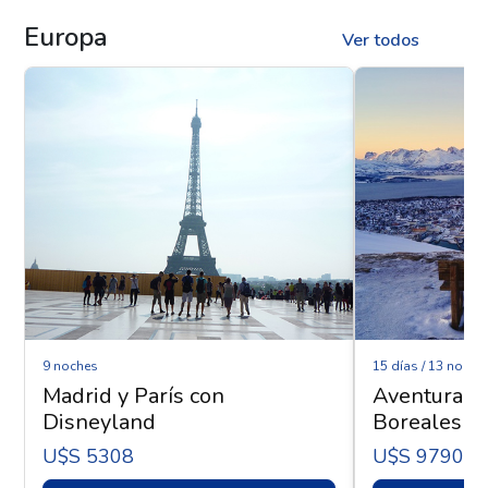
Europa
Ver todos
9 noches
15 días / 13 noche
Madrid y París con
Aventura Ár
Disneyland
Boreales - 
U$s 5308
U$s 9790